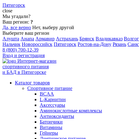
Пятигорск
close
Мы угадали?
Ваш регион:
?
Да, все верно
Нет, выберу другой
Выберите ваш регион
Алушта
Анапа
Армавир
Астрахань
Брянск
Владикавказ
Волгог
Нальчик
Новороссийск
Пятигорск
Ростов-на-Дону
Рязань
Санк
8 (800) 700-12-39
Вход и регистрация
Интернет-магазин
спортивного питания
и БАД в Пятигорске
Каталог товаров
Спортивное питание
BCAA
L-Карнитин
Аксессуары
Аминокислотные комплексы
Антиоксиданты
Батончики
Витамины
Гейнеры
Диетическое питание