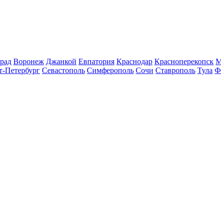
рад
Воронеж
Джанкой
Евпатория
Краснодар
Красноперекопск
М
т-Петербург
Севастополь
Симферополь
Сочи
Ставрополь
Тула
Ф