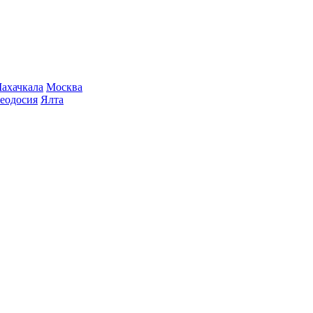
ахачкала
Москва
еодосия
Ялта