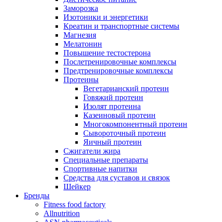
Заморозка
Изотоники и энергетики
Креатин и транспортные системы
Магнезия
Мелатонин
Повышение тестостерона
Послетренировочные комплексы
Предтренировочные комплексы
Протеины
Вегетарианский протеин
Говяжий протеин
Изолят протеина
Казеиновый протеин
Многокомпонентный протеин
Сывороточный протеин
Яичный протеин
Сжигатели жира
Специальные препараты
Спортивные напитки
Средства для суставов и связок
Шейкер
Бренды
Fitness food factory
Allnutrition