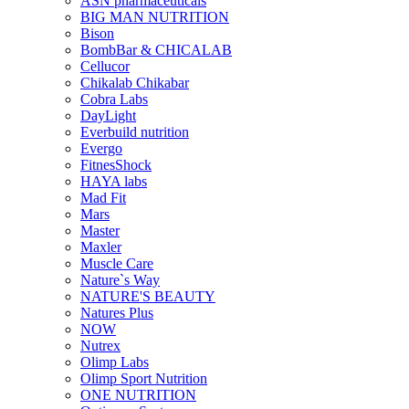
ASN pharmaceuticals
BIG MAN NUTRITION
Bison
BombBar & CHICALAB
Cellucor
Chikalab Chikabar
Cobra Labs
DayLight
Everbuild nutrition
Evergo
FitnesShock
HAYA labs
Mad Fit
Mars
Master
Maxler
Muscle Care
Nature`s Way
NATURE'S BEAUTY
Natures Plus
NOW
Nutrex
Olimp Labs
Olimp Sport Nutrition
ONE NUTRITION