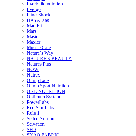
Everbuild nutrition
Evergo
FitnesShock
HAYA labs
Mad Fit
Mars
Master
Maxler
Muscle Care
Nature`s Way
NATURE'S BEAUTY
Natures Plus
NOW
Nutrex
Olimp Labs
Olimp Sport Nutrition
ONE NUTRITION
Optimum System
PowerLabs
Red Star Labs
Rule 1
Scitec Nutrition
Scivation
SFD
SNAQ FABRIQ