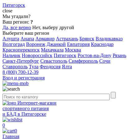
Пятигорск
close
Мы угадали?
Ваш регион:
?
Да, все верно
Нет, выберу другой
Выберите ваш регион
Алушта
Анапа
Армавир
Астрахань
Брянск
Владикавказ
Волгоград
Воронеж
Джанкой
Евпатория
Краснодар
Красноперекопск
Махачкала
Москва
Нальчик
Новороссийск
Пятигорск
Ростов-на-Дону
Рязань
Санкт-Петербург
Севастополь
Симферополь
Сочи
Ставрополь
Тула
Феодосия
Ялта
8 (800) 700-12-39
Вход и регистрация
Интернет-магазин
спортивного питания
и БАД в Пятигорске
0
0
Главная