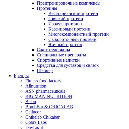
Предтренировочные комплексы
Протеины
Вегетарианский протеин
Говяжий протеин
Изолят протеина
Казеиновый протеин
Многокомпонентный протеин
Сывороточный протеин
Яичный протеин
Сжигатели жира
Специальные препараты
Спортивные напитки
Средства для суставов и связок
Шейкер
Бренды
Fitness food factory
Allnutrition
ASN pharmaceuticals
BIG MAN NUTRITION
Bison
BombBar & CHICALAB
Cellucor
Chikalab Chikabar
Cobra Labs
DayLight