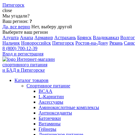
Пятигорск
close
Мы угадали?
Ваш регион:
?
Да, все верно
Нет, выберу другой
Выберите ваш регион
Алушта
Анапа
Армавир
Астрахань
Брянск
Владикавказ
Волгог
Нальчик
Новороссийск
Пятигорск
Ростов-на-Дону
Рязань
Санк
8 (800) 700-12-39
Вход и регистрация
Интернет-магазин
спортивного питания
и БАД в Пятигорске
Каталог товаров
Спортивное питание
BCAA
L-Карнитин
Аксессуары
Аминокислотные комплексы
Антиоксиданты
Батончики
Витамины
Гейнеры
Диетическое питание