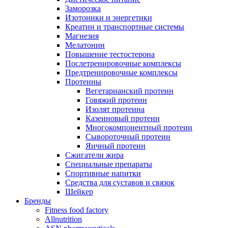
Заморозка
Изотоники и энергетики
Креатин и транспортные системы
Магнезия
Мелатонин
Повышение тестостерона
Послетренировочные комплексы
Предтренировочные комплексы
Протеины
Вегетарианский протеин
Говяжий протеин
Изолят протеина
Казеиновый протеин
Многокомпонентный протеин
Сывороточный протеин
Яичный протеин
Сжигатели жира
Специальные препараты
Спортивные напитки
Средства для суставов и связок
Шейкер
Бренды
Fitness food factory
Allnutrition