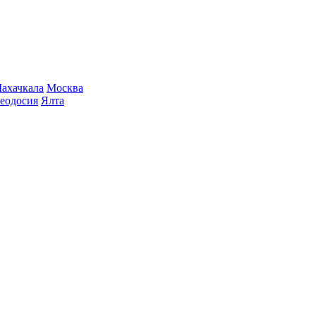
ахачкала
Москва
еодосия
Ялта