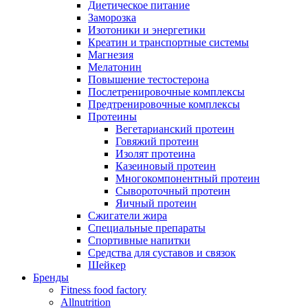
Диетическое питание
Заморозка
Изотоники и энергетики
Креатин и транспортные системы
Магнезия
Мелатонин
Повышение тестостерона
Послетренировочные комплексы
Предтренировочные комплексы
Протеины
Вегетарианский протеин
Говяжий протеин
Изолят протеина
Казеиновый протеин
Многокомпонентный протеин
Сывороточный протеин
Яичный протеин
Сжигатели жира
Специальные препараты
Спортивные напитки
Средства для суставов и связок
Шейкер
Бренды
Fitness food factory
Allnutrition