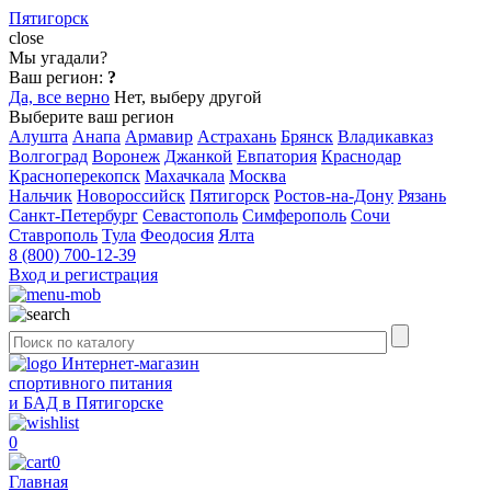
Пятигорск
close
Мы угадали?
Ваш регион:
?
Да, все верно
Нет, выберу другой
Выберите ваш регион
Алушта
Анапа
Армавир
Астрахань
Брянск
Владикавказ
Волгоград
Воронеж
Джанкой
Евпатория
Краснодар
Красноперекопск
Махачкала
Москва
Нальчик
Новороссийск
Пятигорск
Ростов-на-Дону
Рязань
Санкт-Петербург
Севастополь
Симферополь
Сочи
Ставрополь
Тула
Феодосия
Ялта
8 (800) 700-12-39
Вход и регистрация
Интернет-магазин
спортивного питания
и БАД в Пятигорске
0
0
Главная