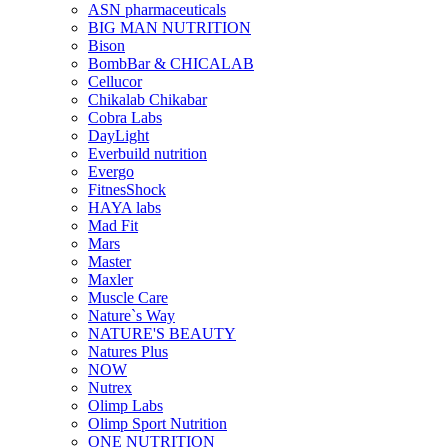
ASN pharmaceuticals
BIG MAN NUTRITION
Bison
BombBar & CHICALAB
Cellucor
Chikalab Chikabar
Cobra Labs
DayLight
Everbuild nutrition
Evergo
FitnesShock
HAYA labs
Mad Fit
Mars
Master
Maxler
Muscle Care
Nature`s Way
NATURE'S BEAUTY
Natures Plus
NOW
Nutrex
Olimp Labs
Olimp Sport Nutrition
ONE NUTRITION