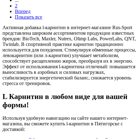
...
2
Вперед
Показать все
Активная добавка l-карнитин в интернет-магазине Rus-Sport
представлена широким ассортиментом продукции известных
брендов: BioTech, Maxler, Nutrex, Olimp Labs, PowerLabs, QNT,
Twinlab. В спортивной практике карнитин традиционно
используется для похудения. Стимулируя обменные процессы,
левокарнитин (или л-карнитин) улучшает метаболизм,
способствует расщеплению жиров, преобразуя их в энергию.
Эффект от использования l-карнитина отличный: повышается
выносливость в аэробных и силовых нагрузках,
стабилизируется энергетический баланс, снижается уровень
стресса от тренировок.
L Карнитин в любом виде для вашей
формы!
Используя удобную навигацию на сайте нашего интернет-
магазина, вы сможете купить l-карнитин в Пятигорске с
доставкой: