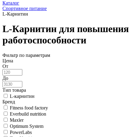
Каталог
Спортивное питание
L-Карнитин
L-Карнитин для повышения
работоспособности
Фильтр по параметрам
Цена
От
До
Тип товара
L-карнитин
Бренд
Fitness food factory
Everbuild nutrition
Maxler
Optimum System
PowerLabs