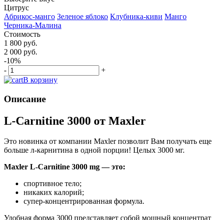
Цитрус
Абрикос-манго
Зеленое яблоко
Клубника-киви
Манго
Черника-Малина
Стоимость
1 800 руб.
2 000 руб.
-10%
-
+
В корзину
Описание
L-Carnitine 3000 от Maxler
Это новинка от компании Maxler позволит Вам получать еще
больше л-карнитина в одной порции! Целых 3000 мг.
Maxler L-Carnitine 3000 mg — это:
спортивное тело;
никаких калорий;
супер-концентрированная формула.
Удобная форма 3000 представляет собой мощный концентрат