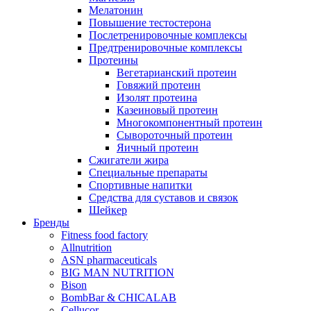
Мелатонин
Повышение тестостерона
Послетренировочные комплексы
Предтренировочные комплексы
Протеины
Вегетарианский протеин
Говяжий протеин
Изолят протеина
Казеиновый протеин
Многокомпонентный протеин
Сывороточный протеин
Яичный протеин
Сжигатели жира
Специальные препараты
Спортивные напитки
Средства для суставов и связок
Шейкер
Бренды
Fitness food factory
Allnutrition
ASN pharmaceuticals
BIG MAN NUTRITION
Bison
BombBar & CHICALAB
Cellucor