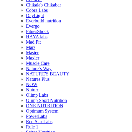
Chikalab Chikabar
Cobra Labs
DayLight
Everbuild nutrition
Evergo
FitnesShock
HAYA labs
Mad Fit
Mars
Master
Maxler
Muscle Care
Nature`s Way
NATURE'S BEAUTY
Natures Plus
NOW
Nutrex
Olimp Labs
Olimp Sport Nutrition
ONE NUTRITION
Optimum System
PowerLabs
Red Star Labs
Rule 1