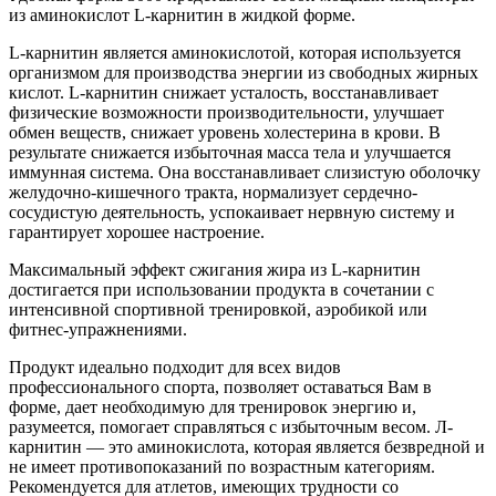
из аминокислот L-карнитин в жидкой форме.
L-карнитин является аминокислотой, которая используется
организмом для производства энергии из свободных жирных
кислот. L-карнитин снижает усталость, восстанавливает
физические возможности производительности, улучшает
обмен веществ, снижает уровень холестерина в крови. В
результате снижается избыточная масса тела и улучшается
иммунная система. Она восстанавливает слизистую оболочку
желудочно-кишечного тракта, нормализует сердечно-
сосудистую деятельность, успокаивает нервную систему и
гарантирует хорошее настроение.
Максимальный эффект сжигания жира из L-карнитин
достигается при использовании продукта в сочетании с
интенсивной спортивной тренировкой, аэробикой или
фитнес-упражнениями.
Продукт идеально подходит для всех видов
профессионального спорта, позволяет оставаться Вам в
форме, дает необходимую для тренировок энергию и,
разумеется, помогает справляться с избыточным весом. Л-
карнитин — это аминокислота, которая является безвредной и
не имеет противопоказаний по возрастным категориям.
Рекомендуется для атлетов, имеющих трудности со