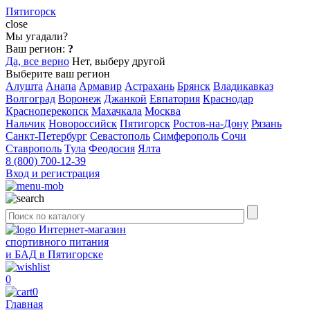
Пятигорск
close
Мы угадали?
Ваш регион:
?
Да, все верно
Нет, выберу другой
Выберите ваш регион
Алушта
Анапа
Армавир
Астрахань
Брянск
Владикавказ
Волгоград
Воронеж
Джанкой
Евпатория
Краснодар
Красноперекопск
Махачкала
Москва
Нальчик
Новороссийск
Пятигорск
Ростов-на-Дону
Рязань
Санкт-Петербург
Севастополь
Симферополь
Сочи
Ставрополь
Тула
Феодосия
Ялта
8 (800) 700-12-39
Вход и регистрация
Интернет-магазин
спортивного питания
и БАД в Пятигорске
0
0
Главная