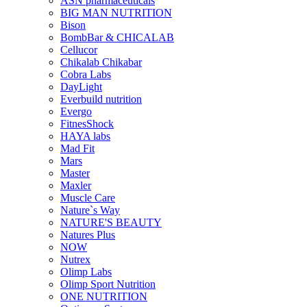
ASN pharmaceuticals
BIG MAN NUTRITION
Bison
BombBar & CHICALAB
Cellucor
Chikalab Chikabar
Cobra Labs
DayLight
Everbuild nutrition
Evergo
FitnesShock
HAYA labs
Mad Fit
Mars
Master
Maxler
Muscle Care
Nature`s Way
NATURE'S BEAUTY
Natures Plus
NOW
Nutrex
Olimp Labs
Olimp Sport Nutrition
ONE NUTRITION