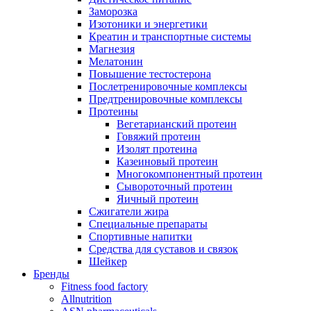
Заморозка
Изотоники и энергетики
Креатин и транспортные системы
Магнезия
Мелатонин
Повышение тестостерона
Послетренировочные комплексы
Предтренировочные комплексы
Протеины
Вегетарианский протеин
Говяжий протеин
Изолят протеина
Казеиновый протеин
Многокомпонентный протеин
Сывороточный протеин
Яичный протеин
Сжигатели жира
Специальные препараты
Спортивные напитки
Средства для суставов и связок
Шейкер
Бренды
Fitness food factory
Allnutrition