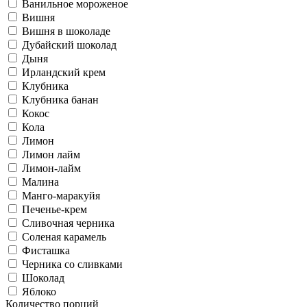
Ванильное мороженое
Вишня
Вишня в шоколаде
Дубайский шоколад
Дыня
Ирландский крем
Клубника
Клубника банан
Кокос
Кола
Лимон
Лимон лайм
Лимон-лайм
Малина
Манго-маракуйя
Печенье-крем
Сливочная черника
Соленая карамель
Фисташка
Черника со сливками
Шоколад
Яблоко
Количество порций