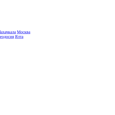
ахачкала
Москва
еодосия
Ялта