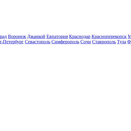
рад
Воронеж
Джанкой
Евпатория
Краснодар
Красноперекопск
М
т-Петербург
Севастополь
Симферополь
Сочи
Ставрополь
Тула
Ф