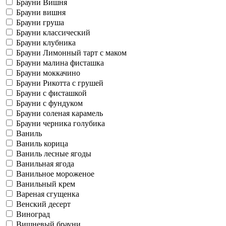
Брауни Вишня
Брауни вишня
Брауни груша
Брауни классический
Брауни клубника
Брауни Лимонный тарт с маком
Брауни малина фисташка
Брауни моккачино
Брауни Рикотта с грушей
Брауни с фисташкой
Брауни с фундуком
Брауни соленая карамель
Брауни черника голубика
Ваниль
Ваниль корица
Ваниль лесные ягоды
Ванильная ягода
Ванильное мороженое
Ванильный крем
Вареная сгущенка
Венский десерт
Виноград
Вишневый брауни