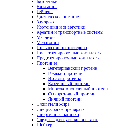
Батончики
Витамины
Гейнеры
Диетическое питание
Заморозка
Изотоники и энергетики
Креатин и транспортные системы
Магнезия
Мелатонин
Повышение тестостерона
Послетренировочные комплексы
Предтренировочные комплексы
Протеины
Вегетарианский протеин
Говяжий протеин
Изолят протеина
Казеиновый протеин
Многокомпонентный протеин
Сывороточный протеин
Яичный протеин
Сжигатели жира
Специальные препараты
Спортивные напитки
Средства для суставов и связок
Шейкер