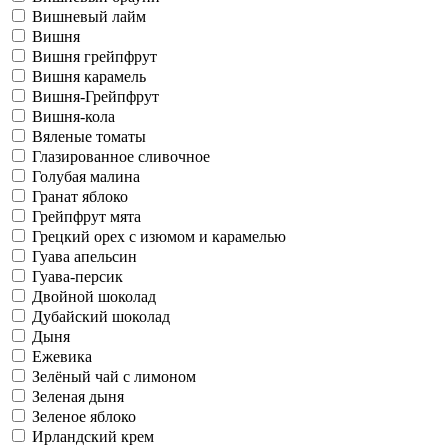
Вишневый лайм
Вишня
Вишня грейпфрут
Вишня карамель
Вишня-Грейпфрут
Вишня-кола
Вяленые томаты
Глазированное сливочное
Голубая малина
Гранат яблоко
Грейпфрут мята
Грецкий орех с изюмом и карамелью
Гуава апельсин
Гуава-персик
Двойной шоколад
Дубайский шоколад
Дыня
Ежевика
Зелёный чай с лимоном
Зеленая дыня
Зеленое яблоко
Ирландский крем