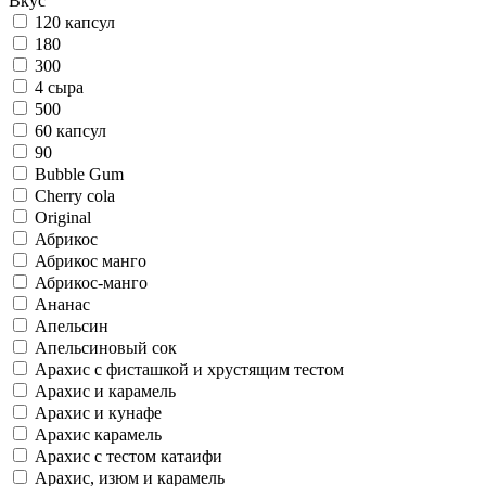
Вкус
120 капсул
180
300
4 сыра
500
60 капсул
90
Bubble Gum
Cherry cola
Original
Абрикос
Абрикос манго
Абрикос-манго
Ананас
Апельсин
Апельсиновый сок
Арахис c фисташкой и хрустящим тестом
Арахис и карамель
Арахис и кунафе
Арахис карамель
Арахис с тестом катаифи
Арахис, изюм и карамель