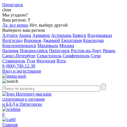
Пятигорск
close
Мы угадали?
Ваш регион:
?
Да, все верно
Нет, выберу другой
Выберите ваш регион
Алушта
Анапа
Армавир
Астрахань
Брянск
Владикавказ
Волгоград
Воронеж
Джанкой
Евпатория
Краснодар
Красноперекопск
Махачкала
Москва
Нальчик
Новороссийск
Пятигорск
Ростов-на-Дону
Рязань
Санкт-Петербург
Севастополь
Симферополь
Сочи
Ставрополь
Тула
Феодосия
Ялта
8 (800) 700-12-39
Вход и регистрация
Интернет-магазин
спортивного питания
и БАД в Пятигорске
0
0
Главная