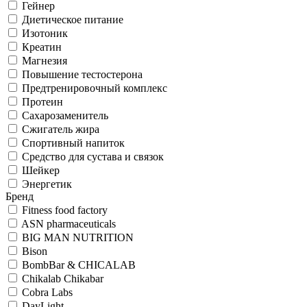
Гейнер
Диетическое питание
Изотоник
Креатин
Магнезия
Повышение тестостерона
Предтренировочный комплекс
Протеин
Сахарозаменитель
Сжигатель жира
Спортивный напиток
Средство для сустава и связок
Шейкер
Энергетик
Бренд
Fitness food factory
ASN pharmaceuticals
BIG MAN NUTRITION
Bison
BombBar & CHICALAB
Chikalab Chikabar
Cobra Labs
DayLight