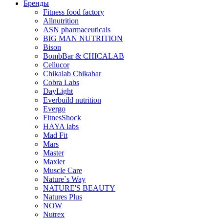
Бренды
Fitness food factory
Allnutrition
ASN pharmaceuticals
BIG MAN NUTRITION
Bison
BombBar & CHICALAB
Cellucor
Chikalab Chikabar
Cobra Labs
DayLight
Everbuild nutrition
Evergo
FitnesShock
HAYA labs
Mad Fit
Mars
Master
Maxler
Muscle Care
Nature`s Way
NATURE'S BEAUTY
Natures Plus
NOW
Nutrex