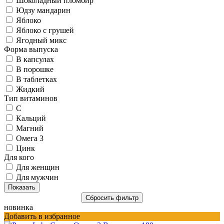
Шоколадный пломбир
Юдзу мандарин
Яблоко
Яблоко с грушей
Ягодный микс
Форма выпуска
В капсулах
В порошке
В таблетках
Жидкий
Тип витаминов
C
Кальций
Магний
Омега 3
Цинк
Для кого
Для женщин
Для мужчин
новинка
Добавить в избранное