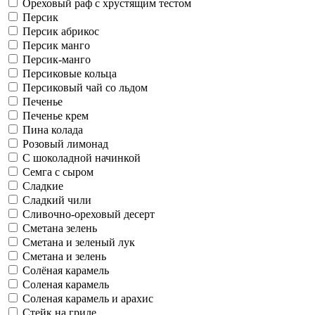
Ореховый раф с хрустящим тестом
Персик
Персик абрикос
Персик манго
Персик-манго
Персиковые кольца
Персиковый чай со льдом
Печенье
Печенье крем
Пина колада
Розовый лимонад
С шоколадной начинкой
Семга с сыром
Сладкие
Сладкий чили
Сливочно-ореховый десерт
Сметана зелень
Сметана и зеленый лук
Сметана и зелень
Солёная карамель
Соленая карамель
Соленая карамель и арахис
Стейк на гриле