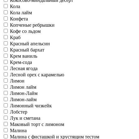
Кокосово-миндальный десерт
Кола
Кола лайм
Конфета
Копченые ребрышки
Кофе со льдом
Краб
Красный апельсин
Красный бархат
Крем ваниль
Крем-сода
Лесная ягода
Лесной орех с карамелью
Лимон
Лимон лайм
Лимон-Лайм
Лимон-лайм
Лимонный чизкейк
Лобстер
Лук и сметана
Маковый торт с лимоном
Малина
Малина с фисташкой и хрустящим тестом