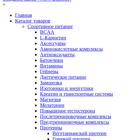
×
Главная
Каталог товаров
Спортивное питание
BCAA
L-Карнитин
Аксессуары
Аминокислотные комплексы
Антиоксиданты
Батончики
Витамины
Гейнеры
Диетическое питание
Заморозка
Изотоники и энергетики
Креатин и транспортные системы
Магнезия
Мелатонин
Повышение тестостерона
Послетренировочные комплексы
Предтренировочные комплексы
Протеины
Вегетарианский протеин
Говяжий протеин