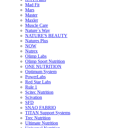
Mad Fit
Mars
Master
Maxler
Muscle Care
Nature`s Way
NATURE'S BEAUTY
Natures Plus
NOW
Nutrex
Olimp Labs
Olimp Sport Nutrition
ONE NUTRITION
Optimum System
PowerLabs
Red Star Labs
Rule 1
Scitec Nutrition
Scivation
SFD
SNAQ FABRIQ
TITAN Support Systems
Trec Nutrition
Ultimate Nutrition