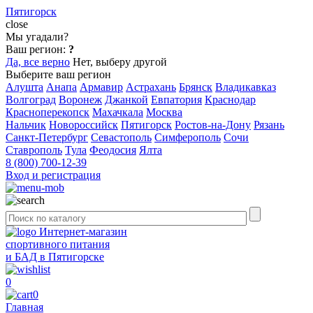
Пятигорск
close
Мы угадали?
Ваш регион:
?
Да, все верно
Нет, выберу другой
Выберите ваш регион
Алушта
Анапа
Армавир
Астрахань
Брянск
Владикавказ
Волгоград
Воронеж
Джанкой
Евпатория
Краснодар
Красноперекопск
Махачкала
Москва
Нальчик
Новороссийск
Пятигорск
Ростов-на-Дону
Рязань
Санкт-Петербург
Севастополь
Симферополь
Сочи
Ставрополь
Тула
Феодосия
Ялта
8 (800) 700-12-39
Вход и регистрация
Интернет-магазин
спортивного питания
и БАД в Пятигорске
0
0
Главная