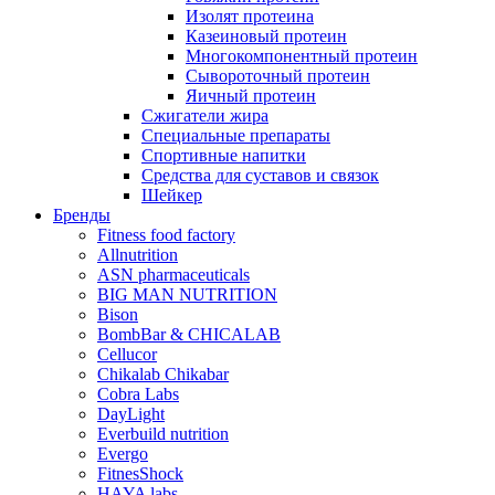
Изолят протеина
Казеиновый протеин
Многокомпонентный протеин
Сывороточный протеин
Яичный протеин
Сжигатели жира
Специальные препараты
Спортивные напитки
Средства для суставов и связок
Шейкер
Бренды
Fitness food factory
Allnutrition
ASN pharmaceuticals
BIG MAN NUTRITION
Bison
BombBar & CHICALAB
Cellucor
Chikalab Chikabar
Cobra Labs
DayLight
Everbuild nutrition
Evergo
FitnesShock
HAYA labs