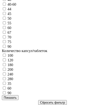
40-60
44
45
50
55
60
67
70
75
90
Количество капсул/таблеток
100
120
180
200
240
280
35
60
90