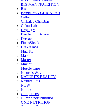
ASN pharmaceuticals
BIG MAN NUTRITION
Bison
BombBar & CHICALAB
Cellucor
Chikalab Chikabar
Cobra Labs
DayLight
Everbuild nutrition
Evergo
FitnesShock
HAYA labs
Mad Fit
Mars
Master
Maxler
Muscle Care
Nature`s Way
NATURE'S BEAUTY
Natures Plus
NOW
Nutrex
Olimp Labs
Olimp Sport Nutrition
ONE NUTRITION