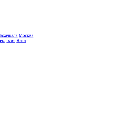
ахачкала
Москва
еодосия
Ялта