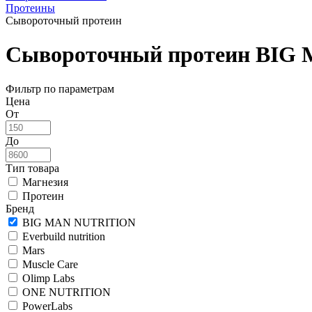
Протеины
Сывороточный протеин
Сывороточный протеин BIG
Фильтр по параметрам
Цена
От
До
Тип товара
Магнезия
Протеин
Бренд
BIG MAN NUTRITION
Everbuild nutrition
Mars
Muscle Care
Olimp Labs
ONE NUTRITION
PowerLabs