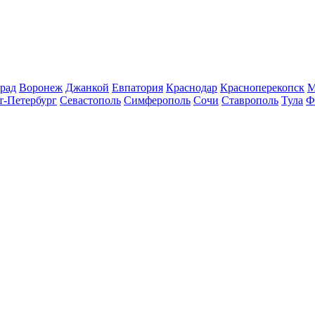
рад
Воронеж
Джанкой
Евпатория
Краснодар
Красноперекопск
М
т-Петербург
Севастополь
Симферополь
Сочи
Ставрополь
Тула
Ф