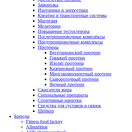
Заморозка
Изотоники и энергетики
Креатин и транспортные системы
Магнезия
Мелатонин
Повышение тестостерона
Послетренировочные комплексы
Предтренировочные комплексы
Протеины
Вегетарианский протеин
Говяжий протеин
Изолят протеина
Казеиновый протеин
Многокомпонентный протеин
Сывороточный протеин
Яичный протеин
Сжигатели жира
Специальные препараты
Спортивные напитки
Средства для суставов и связок
Шейкер
Бренды
Fitness food factory
Allnutrition