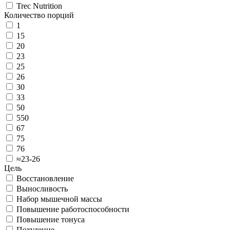
Trec Nutrition
Количество порций
1
15
20
23
25
26
30
33
50
550
67
75
76
≈23-26
Цель
Восстановление
Выносливость
Набор мышечной массы
Повышение работоспособности
Повышение тонуса
Похудение