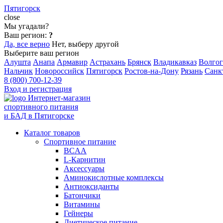
Пятигорск
close
Мы угадали?
Ваш регион:
?
Да, все верно
Нет, выберу другой
Выберите ваш регион
Алушта
Анапа
Армавир
Астрахань
Брянск
Владикавказ
Волгог
Нальчик
Новороссийск
Пятигорск
Ростов-на-Дону
Рязань
Санк
8 (800) 700-12-39
Вход и регистрация
Интернет-магазин
спортивного питания
и БАД в Пятигорске
Каталог товаров
Спортивное питание
BCAA
L-Карнитин
Аксессуары
Аминокислотные комплексы
Антиоксиданты
Батончики
Витамины
Гейнеры
Диетическое питание