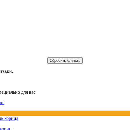
ставки.
пециально для вас.
не
 корица