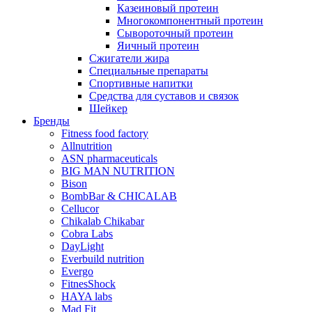
Казеиновый протеин
Многокомпонентный протеин
Сывороточный протеин
Яичный протеин
Сжигатели жира
Специальные препараты
Спортивные напитки
Средства для суставов и связок
Шейкер
Бренды
Fitness food factory
Allnutrition
ASN pharmaceuticals
BIG MAN NUTRITION
Bison
BombBar & CHICALAB
Cellucor
Chikalab Chikabar
Cobra Labs
DayLight
Everbuild nutrition
Evergo
FitnesShock
HAYA labs
Mad Fit