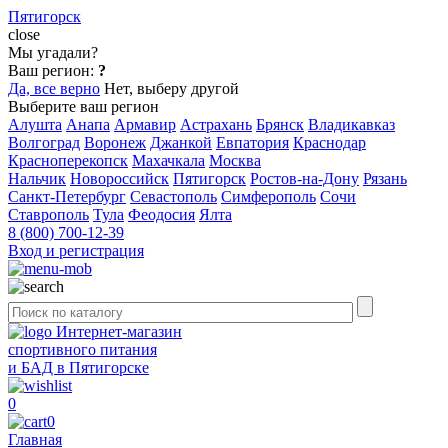
Пятигорск
close
Мы угадали?
Ваш регион:
?
Да, все верно
Нет, выберу другой
Выберите ваш регион
Алушта
Анапа
Армавир
Астрахань
Брянск
Владикавказ
Волгоград
Воронеж
Джанкой
Евпатория
Краснодар
Красноперекопск
Махачкала
Москва
Нальчик
Новороссийск
Пятигорск
Ростов-на-Дону
Рязань
Санкт-Петербург
Севастополь
Симферополь
Сочи
Ставрополь
Тула
Феодосия
Ялта
8 (800) 700-12-39
Вход и регистрация
Интернет-магазин
спортивного питания
и БАД в Пятигорске
0
0
Главная