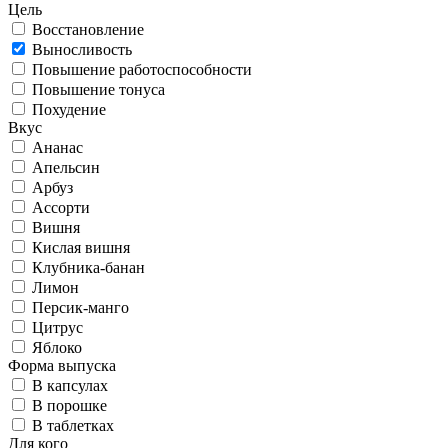
Цель
Восстановление
Выносливость
Повышение работоспособности
Повышение тонуса
Похудение
Вкус
Ананас
Апельсин
Арбуз
Ассорти
Вишня
Кислая вишня
Клубника-банан
Лимон
Персик-манго
Цитрус
Яблоко
Форма выпуска
В капсулах
В порошке
В таблетках
Для кого