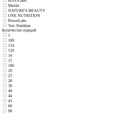
HAYA labs
Maxler
NATURE'S BEAUTY
ONE NUTRITION
PowerLabs
Trec Nutrition
Количество порций
1
100
114
120
14
15
180
20
25
28
30
40
44
45
60
90