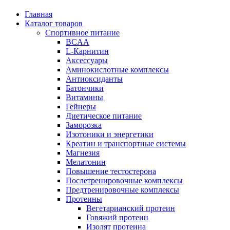
Главная
Каталог товаров
Спортивное питание
BCAA
L-Карнитин
Аксессуары
Аминокислотные комплексы
Антиоксиданты
Батончики
Витамины
Гейнеры
Диетическое питание
Заморозка
Изотоники и энергетики
Креатин и транспортные системы
Магнезия
Мелатонин
Повышение тестостерона
Послетренировочные комплексы
Предтренировочные комплексы
Протеины
Вегетарианский протеин
Говяжий протеин
Изолят протеина