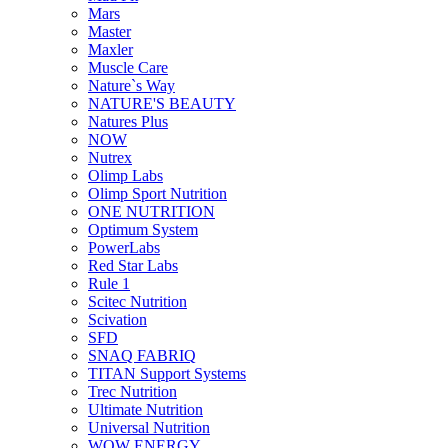
Mars
Master
Maxler
Muscle Care
Nature`s Way
NATURE'S BEAUTY
Natures Plus
NOW
Nutrex
Olimp Labs
Olimp Sport Nutrition
ONE NUTRITION
Optimum System
PowerLabs
Red Star Labs
Rule 1
Scitec Nutrition
Scivation
SFD
SNAQ FABRIQ
TITAN Support Systems
Trec Nutrition
Ultimate Nutrition
Universal Nutrition
WOW ENERGY