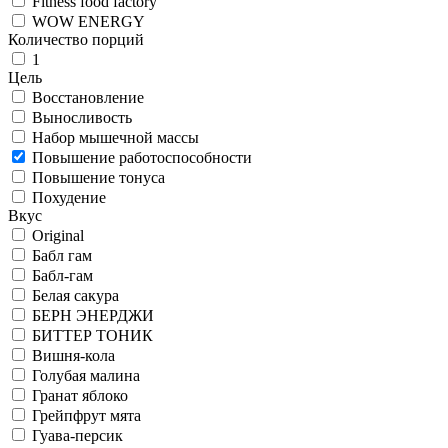
Fitness food factory
WOW ENERGY
Количество порций
1
Цель
Восстановление
Выносливость
Набор мышечной массы
Повышение работоспособности
Повышение тонуса
Похудение
Вкус
Original
Бабл гам
Бабл-гам
Белая сакура
БЕРН ЭНЕРДЖИ
БИТТЕР ТОНИК
Вишня-кола
Голубая малина
Гранат яблоко
Грейпфрут мята
Гуава-персик