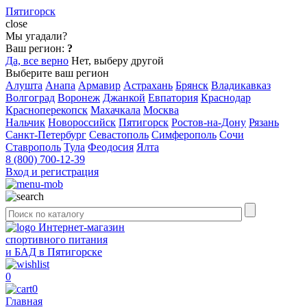
Пятигорск
close
Мы угадали?
Ваш регион:
?
Да, все верно
Нет, выберу другой
Выберите ваш регион
Алушта
Анапа
Армавир
Астрахань
Брянск
Владикавказ
Волгоград
Воронеж
Джанкой
Евпатория
Краснодар
Красноперекопск
Махачкала
Москва
Нальчик
Новороссийск
Пятигорск
Ростов-на-Дону
Рязань
Санкт-Петербург
Севастополь
Симферополь
Сочи
Ставрополь
Тула
Феодосия
Ялта
8 (800) 700-12-39
Вход и регистрация
Интернет-магазин
спортивного питания
и БАД в Пятигорске
0
0
Главная