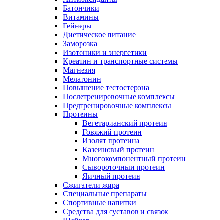
Батончики
Витамины
Гейнеры
Диетическое питание
Заморозка
Изотоники и энергетики
Креатин и транспортные системы
Магнезия
Мелатонин
Повышение тестостерона
Послетренировочные комплексы
Предтренировочные комплексы
Протеины
Вегетарианский протеин
Говяжий протеин
Изолят протеина
Казеиновый протеин
Многокомпонентный протеин
Сывороточный протеин
Яичный протеин
Сжигатели жира
Специальные препараты
Спортивные напитки
Средства для суставов и связок