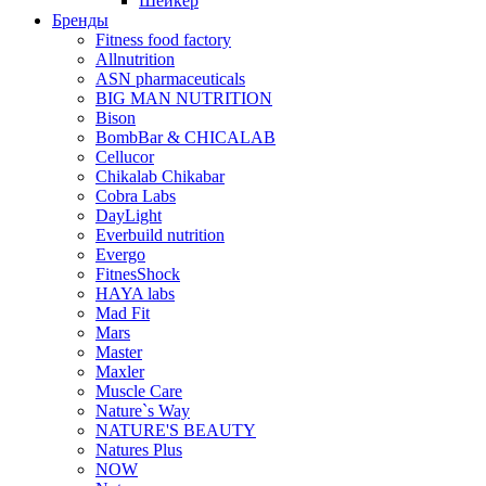
Шейкер
Бренды
Fitness food factory
Allnutrition
ASN pharmaceuticals
BIG MAN NUTRITION
Bison
BombBar & CHICALAB
Cellucor
Chikalab Chikabar
Cobra Labs
DayLight
Everbuild nutrition
Evergo
FitnesShock
HAYA labs
Mad Fit
Mars
Master
Maxler
Muscle Care
Nature`s Way
NATURE'S BEAUTY
Natures Plus
NOW