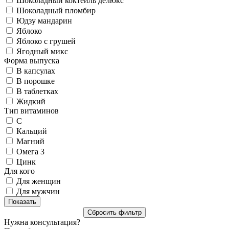
Шоколадный коктейль делюкс
Шоколадный пломбир
Юдзу мандарин
Яблоко
Яблоко с грушей
Ягодный микс
Форма выпуска
В капсулах
В порошке
В таблетках
Жидкий
Тип витаминов
C
Кальций
Магний
Омега 3
Цинк
Для кого
Для женщин
Для мужчин
Нужна консультация?