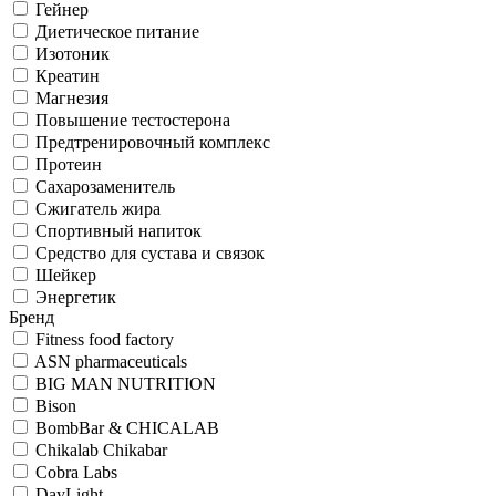
Гейнер
Диетическое питание
Изотоник
Креатин
Магнезия
Повышение тестостерона
Предтренировочный комплекс
Протеин
Сахарозаменитель
Сжигатель жира
Спортивный напиток
Средство для сустава и связок
Шейкер
Энергетик
Бренд
Fitness food factory
ASN pharmaceuticals
BIG MAN NUTRITION
Bison
BombBar & CHICALAB
Chikalab Chikabar
Cobra Labs
DayLight