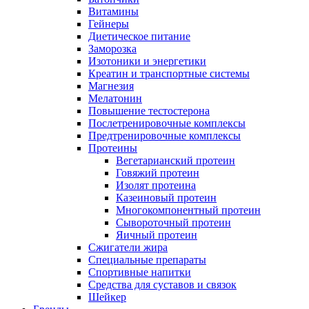
Витамины
Гейнеры
Диетическое питание
Заморозка
Изотоники и энергетики
Креатин и транспортные системы
Магнезия
Мелатонин
Повышение тестостерона
Послетренировочные комплексы
Предтренировочные комплексы
Протеины
Вегетарианский протеин
Говяжий протеин
Изолят протеина
Казеиновый протеин
Многокомпонентный протеин
Сывороточный протеин
Яичный протеин
Сжигатели жира
Специальные препараты
Спортивные напитки
Средства для суставов и связок
Шейкер