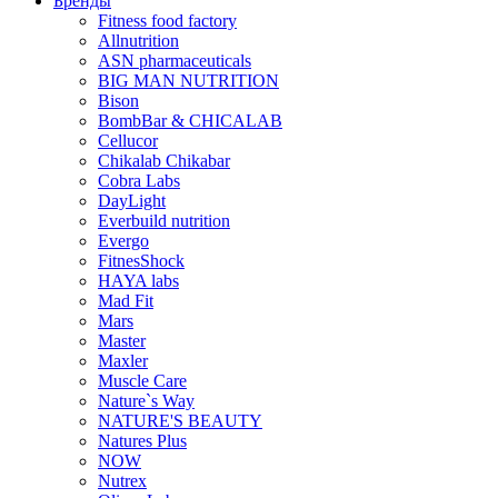
Бренды
Fitness food factory
Allnutrition
ASN pharmaceuticals
BIG MAN NUTRITION
Bison
BombBar & CHICALAB
Cellucor
Chikalab Chikabar
Cobra Labs
DayLight
Everbuild nutrition
Evergo
FitnesShock
HAYA labs
Mad Fit
Mars
Master
Maxler
Muscle Care
Nature`s Way
NATURE'S BEAUTY
Natures Plus
NOW
Nutrex