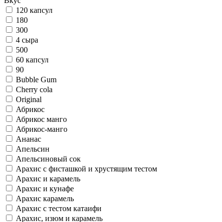
Вкус
120 капсул
180
300
4 сыра
500
60 капсул
90
Bubble Gum
Cherry cola
Original
Абрикос
Абрикос манго
Абрикос-манго
Ананас
Апельсин
Апельсиновый сок
Арахис c фисташкой и хрустящим тестом
Арахис и карамель
Арахис и кунафе
Арахис карамель
Арахис с тестом катаифи
Арахис, изюм и карамель