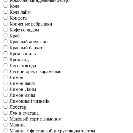
Кокосово-миндальный десерт
Кола
Кола лайм
Конфета
Копченые ребрышки
Кофе со льдом
Краб
Красный апельсин
Красный бархат
Крем ваниль
Крем-сода
Лесная ягода
Лесной орех с карамелью
Лимон
Лимон лайм
Лимон-Лайм
Лимон-лайм
Лимонный чизкейк
Лобстер
Лук и сметана
Маковый торт с лимоном
Малина
Малина с фисташкой и хрустящим тестом