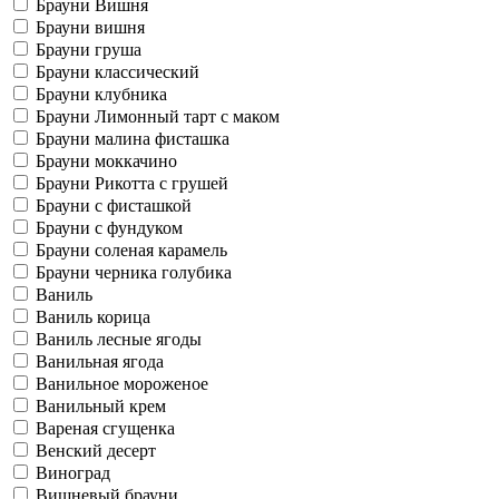
Брауни Вишня
Брауни вишня
Брауни груша
Брауни классический
Брауни клубника
Брауни Лимонный тарт с маком
Брауни малина фисташка
Брауни моккачино
Брауни Рикотта с грушей
Брауни с фисташкой
Брауни с фундуком
Брауни соленая карамель
Брауни черника голубика
Ваниль
Ваниль корица
Ваниль лесные ягоды
Ванильная ягода
Ванильное мороженое
Ванильный крем
Вареная сгущенка
Венский десерт
Виноград
Вишневый брауни