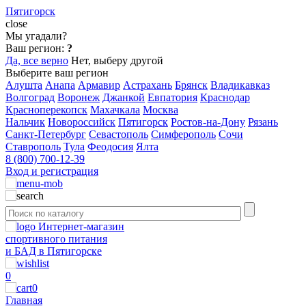
Пятигорск
close
Мы угадали?
Ваш регион:
?
Да, все верно
Нет, выберу другой
Выберите ваш регион
Алушта
Анапа
Армавир
Астрахань
Брянск
Владикавказ
Волгоград
Воронеж
Джанкой
Евпатория
Краснодар
Красноперекопск
Махачкала
Москва
Нальчик
Новороссийск
Пятигорск
Ростов-на-Дону
Рязань
Санкт-Петербург
Севастополь
Симферополь
Сочи
Ставрополь
Тула
Феодосия
Ялта
8 (800) 700-12-39
Вход и регистрация
Интернет-магазин
спортивного питания
и БАД в Пятигорске
0
0
Главная