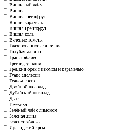
Вишневый лайм
Вишня
Вишня грейпфрут
Вишня карамель
Вишня-Грейпфрут
Вишня-кола
Вяленые томаты
Глазированное сливочное
Голубая малина
Гранат яблоко
Грейпфрут мята
Грецкий орех с изюмом и карамелью
Гуава апельсин
Гуава-персик
Двойной шоколад
Дубайский шоколад
Дыня
Ежевика
Зелёный чай с лимоном
Зеленая дыня
Зеленое яблоко
Ирландский крем