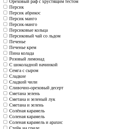
Ореховый раф с хрустящим тестом
Персик
Персик абрикос
Персик манго
Персик-манго
Персиковые кольца
Персиковый чай со льдом
Печенье
Печенье крем
Пина колада
Розовый лимонад
С шоколадной начинкой
Семга с сыром
Сладкие
Сладкий чили
Сливочно-ореховый десерт
Сметана зелень
Сметана и зеленый лук
Сметана и зелень
Солёная карамель
Соленая карамель
Соленая карамель и арахис
Стейк на гриле