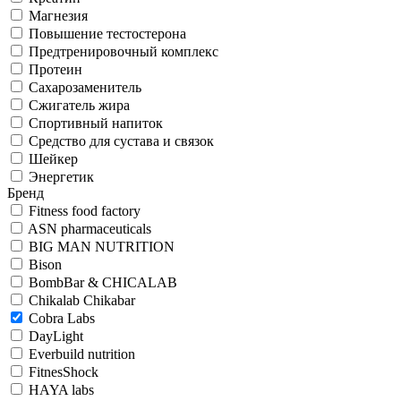
Магнезия
Повышение тестостерона
Предтренировочный комплекс
Протеин
Сахарозаменитель
Сжигатель жира
Спортивный напиток
Средство для сустава и связок
Шейкер
Энергетик
Бренд
Fitness food factory
ASN pharmaceuticals
BIG MAN NUTRITION
Bison
BombBar & CHICALAB
Chikalab Chikabar
Cobra Labs
DayLight
Everbuild nutrition
FitnesShock
HAYA labs