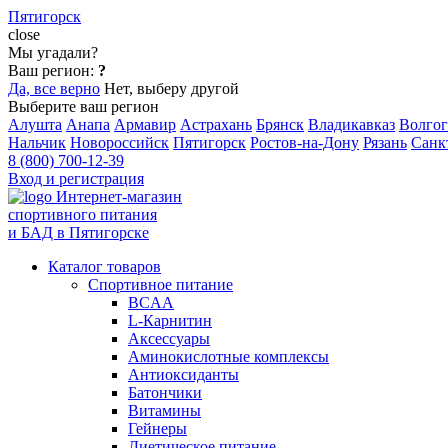
Пятигорск
close
Мы угадали?
Ваш регион:
?
Да, все верно
Нет, выберу другой
Выберите ваш регион
Алушта
Анапа
Армавир
Астрахань
Брянск
Владикавказ
Волгог
Нальчик
Новороссийск
Пятигорск
Ростов-на-Дону
Рязань
Санк
8 (800) 700-12-39
Вход и регистрация
Интернет-магазин
спортивного питания
и БАД в Пятигорске
Каталог товаров
Спортивное питание
BCAA
L-Карнитин
Аксессуары
Аминокислотные комплексы
Антиоксиданты
Батончики
Витамины
Гейнеры
Диетическое питание