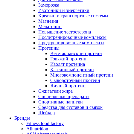
Заморозка
Изотоники и энергетики
Креатин и транспортные системы
Магнезия
Мелатонин
Повышение тестостерона
Послетренировочные комплексы
Предтренировочные комплексы
Протеины
Вегетарианский протеин
Говяжий протеин
Изолят протеина
Казеиновый протеин
Многокомпонентный протеин
Сывороточный протеин
Яичный протеин
Сжигатели жира
Специальные препараты
Спортивные напитки
Средства для суставов и связок
Шейкер
Бренды
Fitness food factory
Allnutrition