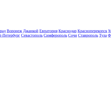
рад
Воронеж
Джанкой
Евпатория
Краснодар
Красноперекопск
М
т-Петербург
Севастополь
Симферополь
Сочи
Ставрополь
Тула
Ф