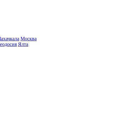
ахачкала
Москва
еодосия
Ялта