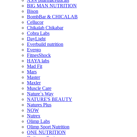
ASN pharmaceuticals
BIG MAN NUTRITION
Bison
BombBar & CHICALAB
Cellucor
Chikalab Chikabar
Cobra Labs
DayLight
Everbuild nutrition
Evergo
FitnesShock
HAYA labs
Mad Fit
Mars
Master
Maxler
Muscle Care
Nature`s Way
NATURE'S BEAUTY
Natures Plus
NOW
Nutrex
Olimp Labs
Olimp Sport Nutrition
ONE NUTRITION