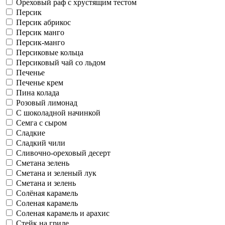
Ореховый раф с хрустящим тестом
Персик
Персик абрикос
Персик манго
Персик-манго
Персиковые кольца
Персиковый чай со льдом
Печенье
Печенье крем
Пина колада
Розовый лимонад
С шоколадной начинкой
Семга с сыром
Сладкие
Сладкий чили
Сливочно-ореховый десерт
Сметана зелень
Сметана и зеленый лук
Сметана и зелень
Солёная карамель
Соленая карамель
Соленая карамель и арахис
Стейк на гриле