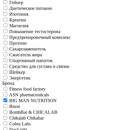
Гейнер
Диетическое питание
Изотоник
Креатин
Магнезия
Повышение тестостерона
Предтренировочный комплекс
Протеин
Сахарозаменитель
Сжигатель жира
Спортивный напиток
Средство для сустава и связок
Шейкер
Энергетик
Бренд
Fitness food factory
ASN pharmaceuticals
BIG MAN NUTRITION
Bison
BombBar & CHICALAB
Chikalab Chikabar
Cobra Labs
DayLight