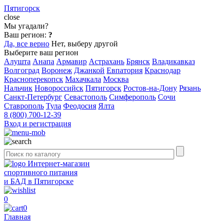
Пятигорск
close
Мы угадали?
Ваш регион:
?
Да, все верно
Нет, выберу другой
Выберите ваш регион
Алушта
Анапа
Армавир
Астрахань
Брянск
Владикавказ
Волгоград
Воронеж
Джанкой
Евпатория
Краснодар
Красноперекопск
Махачкала
Москва
Нальчик
Новороссийск
Пятигорск
Ростов-на-Дону
Рязань
Санкт-Петербург
Севастополь
Симферополь
Сочи
Ставрополь
Тула
Феодосия
Ялта
8 (800) 700-12-39
Вход и регистрация
Интернет-магазин
спортивного питания
и БАД в Пятигорске
0
0
Главная