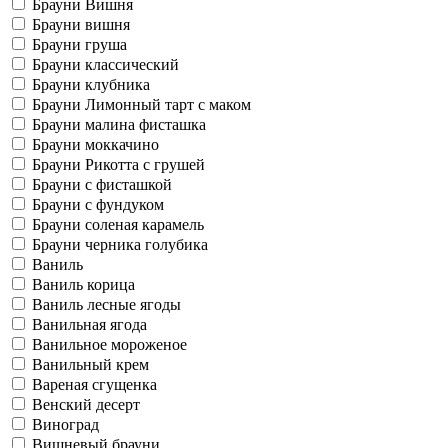
Брауни Вишня
Брауни вишня
Брауни груша
Брауни классический
Брауни клубника
Брауни Лимонный тарт с маком
Брауни малина фисташка
Брауни моккачино
Брауни Рикотта с грушей
Брауни с фисташкой
Брауни с фундуком
Брауни соленая карамель
Брауни черника голубика
Ваниль
Ваниль корица
Ваниль лесные ягоды
Ванильная ягода
Ванильное мороженое
Ванильный крем
Вареная сгущенка
Венский десерт
Виноград
Вишневый брауни