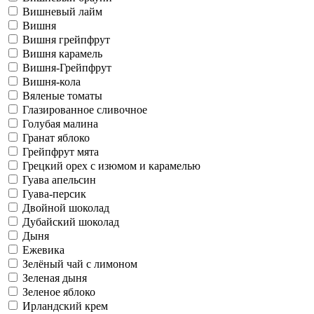
Вишневый лайм
Вишня
Вишня грейпфрут
Вишня карамель
Вишня-Грейпфрут
Вишня-кола
Вяленые томаты
Глазированное сливочное
Голубая малина
Гранат яблоко
Грейпфрут мята
Грецкий орех с изюмом и карамелью
Гуава апельсин
Гуава-персик
Двойной шоколад
Дубайский шоколад
Дыня
Ежевика
Зелёный чай с лимоном
Зеленая дыня
Зеленое яблоко
Ирландский крем