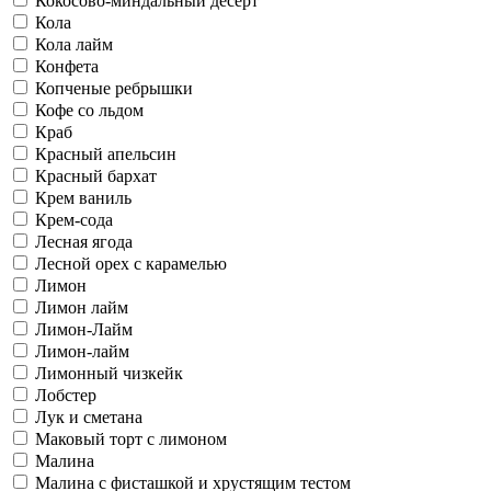
Кокосово-миндальный десерт
Кола
Кола лайм
Конфета
Копченые ребрышки
Кофе со льдом
Краб
Красный апельсин
Красный бархат
Крем ваниль
Крем-сода
Лесная ягода
Лесной орех с карамелью
Лимон
Лимон лайм
Лимон-Лайм
Лимон-лайм
Лимонный чизкейк
Лобстер
Лук и сметана
Маковый торт с лимоном
Малина
Малина с фисташкой и хрустящим тестом