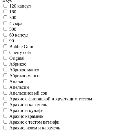
Вкус
120 капсул
180
300
4 сыра
500
60 капсул
90
Bubble Gum
Cherry cola
Original
Абрикос
Абрикос манго
Абрикос-манго
Ананас
Апельсин
Апельсиновый сок
Арахис c фисташкой и хрустящим тестом
Арахис и карамель
Арахис и кунафе
Арахис карамель
Арахис с тестом катаифи
Арахис, изюм и карамель