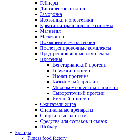
Гейнеры
Диетическое питание
Заморозка
Изотоники и энергетики
Креатин и транспортные системы
Магнезия
Мелатонин
Повышение тестостерона
Послетренировочные комплексы
Предтренировочные комплексы
Протеины
Вегетарианский протеин
Говяжий протеин
Изолят протеина
Казеиновый протеин
Многокомпонентный протеин
Сывороточный протеин
Яичный протеин
Сжигатели жира
Специальные препараты
Спортивные напитки
Средства для суставов и связок
Шейкер
Бренды
Fitness food factory