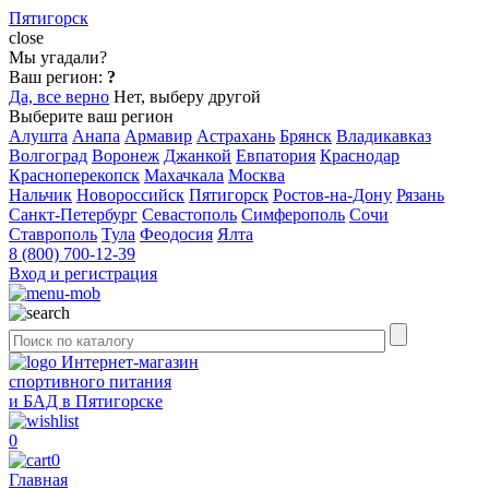
Пятигорск
close
Мы угадали?
Ваш регион:
?
Да, все верно
Нет, выберу другой
Выберите ваш регион
Алушта
Анапа
Армавир
Астрахань
Брянск
Владикавказ
Волгоград
Воронеж
Джанкой
Евпатория
Краснодар
Красноперекопск
Махачкала
Москва
Нальчик
Новороссийск
Пятигорск
Ростов-на-Дону
Рязань
Санкт-Петербург
Севастополь
Симферополь
Сочи
Ставрополь
Тула
Феодосия
Ялта
8 (800) 700-12-39
Вход и регистрация
Интернет-магазин
спортивного питания
и БАД в Пятигорске
0
0
Главная