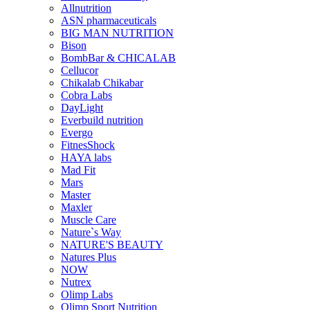
Allnutrition
ASN pharmaceuticals
BIG MAN NUTRITION
Bison
BombBar & CHICALAB
Cellucor
Chikalab Chikabar
Cobra Labs
DayLight
Everbuild nutrition
Evergo
FitnesShock
HAYA labs
Mad Fit
Mars
Master
Maxler
Muscle Care
Nature`s Way
NATURE'S BEAUTY
Natures Plus
NOW
Nutrex
Olimp Labs
Olimp Sport Nutrition