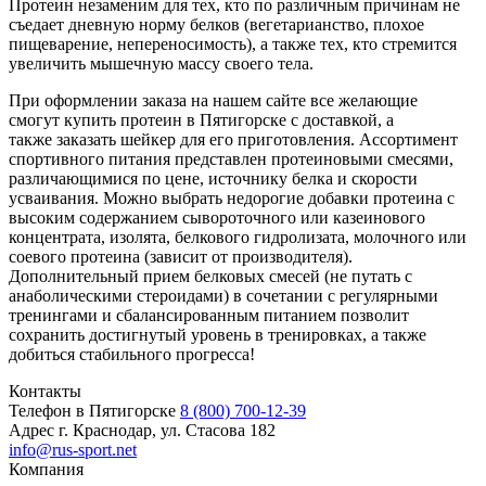
Протеин незаменим для тех, кто по различным причинам не
съедает дневную норму белков (вегетарианство, плохое
пищеварение, непереносимость), а также тех, кто стремится
увеличить мышечную массу своего тела.
При оформлении заказа на нашем сайте все желающие
смогут купить протеин в Пятигорске с доставкой, а
также заказать шейкер для его приготовления. Ассортимент
спортивного питания представлен протеиновыми смесями,
различающимися по цене, источнику белка и скорости
усваивания. Можно выбрать недорогие добавки протеина с
высоким содержанием сывороточного или казеинового
концентрата, изолята, белкового гидролизата, молочного или
соевого протеина (зависит от производителя).
Дополнительный прием белковых смесей (не путать с
анаболическими стероидами) в сочетании с регулярными
тренингами и сбалансированным питанием позволит
сохранить достигнутый уровень в тренировках, а также
добиться стабильного прогресса!
Контакты
Телефон в Пятигорске
8 (800) 700-12-39
Адрес
г. Краснодар, ул. Стасова 182
info@rus-sport.net
Компания