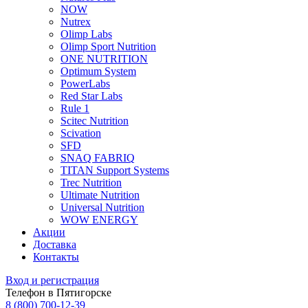
NOW
Nutrex
Olimp Labs
Olimp Sport Nutrition
ONE NUTRITION
Optimum System
PowerLabs
Red Star Labs
Rule 1
Scitec Nutrition
Scivation
SFD
SNAQ FABRIQ
TITAN Support Systems
Trec Nutrition
Ultimate Nutrition
Universal Nutrition
WOW ENERGY
Акции
Доставка
Контакты
Вход и регистрация
Телефон в Пятигорске
8 (800) 700-12-39