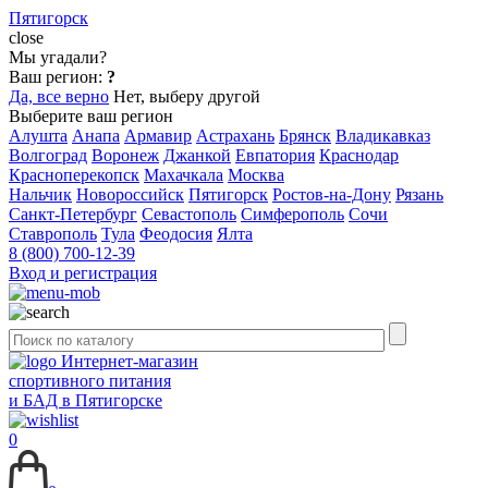
Пятигорск
close
Мы угадали?
Ваш регион:
?
Да, все верно
Нет, выберу другой
Выберите ваш регион
Алушта
Анапа
Армавир
Астрахань
Брянск
Владикавказ
Волгоград
Воронеж
Джанкой
Евпатория
Краснодар
Красноперекопск
Махачкала
Москва
Нальчик
Новороссийск
Пятигорск
Ростов-на-Дону
Рязань
Санкт-Петербург
Севастополь
Симферополь
Сочи
Ставрополь
Тула
Феодосия
Ялта
8 (800) 700-12-39
Вход и регистрация
Интернет-магазин
спортивного питания
и БАД в Пятигорске
0