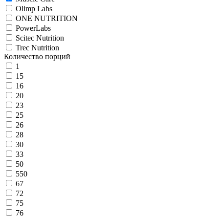
Olimp Labs
ONE NUTRITION
PowerLabs
Scitec Nutrition
Trec Nutrition
Количество порций
1
15
16
20
23
25
26
28
30
33
50
550
67
72
75
76