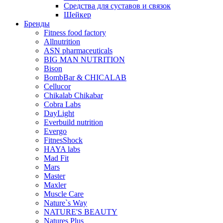
Средства для суставов и связок
Шейкер
Бренды
Fitness food factory
Allnutrition
ASN pharmaceuticals
BIG MAN NUTRITION
Bison
BombBar & CHICALAB
Cellucor
Chikalab Chikabar
Cobra Labs
DayLight
Everbuild nutrition
Evergo
FitnesShock
HAYA labs
Mad Fit
Mars
Master
Maxler
Muscle Care
Nature`s Way
NATURE'S BEAUTY
Natures Plus