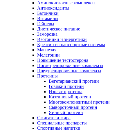
Аминокислотные комплексы
Антиоксиданты
Батончики
Витамины
Гейнеры
Диетическое питание
Заморозка
Изотоники и энергетики
Креатин и транспортные системы
Магнезия
Мелатонин
Повышение тестостерона
Послетренировочные комплексы
Предтренировочные комплексы
Протеины
Вегетарианский протеин
Говяжий протеин
Изолят протеина
Казеиновый протеин
Многокомпонентный протеин
Сывороточный протеин
Яичный протеин
Сжигатели жира
Специальные препараты
Спортивные напитки