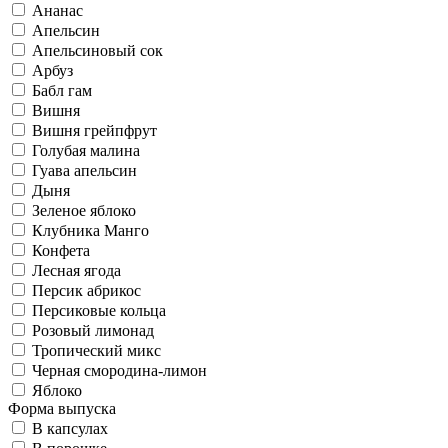
Ананас
Апельсин
Апельсиновый сок
Арбуз
Бабл гам
Вишня
Вишня грейпфрут
Голубая малина
Гуава апельсин
Дыня
Зеленое яблоко
Клубника Манго
Конфета
Лесная ягода
Персик абрикос
Персиковые кольца
Розовый лимонад
Тропический микс
Черная смородина-лимон
Яблоко
Форма выпуска
В капсулах