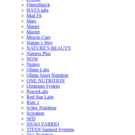
FitnesShock
HAYA labs
Mad Fit
Mars
Master
Maxler
Muscle Care
Nature`s Way
NATURE'S BEAUTY
Natures Plus
NOW
Nutrex
Olimp Labs
Olimp Sport Nutrition
ONE NUTRITION
Optimum System
PowerLabs
Red Star Labs
Rule 1
Scitec Nutrition
Scivation
SFD
SNAQ FABRIQ
TITAN Support Systems
Trec Nutrition