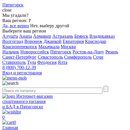
Пятигорск
close
Мы угадали?
Ваш регион:
?
Да, все верно
Нет, выберу другой
Выберите ваш регион
Алушта
Анапа
Армавир
Астрахань
Брянск
Владикавказ
Волгоград
Воронеж
Джанкой
Евпатория
Краснодар
Красноперекопск
Махачкала
Москва
Нальчик
Новороссийск
Пятигорск
Ростов-на-Дону
Рязань
Санкт-Петербург
Севастополь
Симферополь
Сочи
Ставрополь
Тула
Феодосия
Ялта
8 (800) 700-12-39
Вход и регистрация
Интернет-магазин
спортивного питания
и БАД в Пятигорске
0
0
Главная