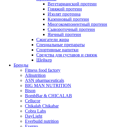
Вегетарианский протеин
Говяжий протеин
Изолят протеина
Казеиновый протеин
Многокомпонентный протеин
Сывороточный протеин
Яичный протеин
Сжигатели жира
Специальные препараты
Спортивные напитки
Средства для суставов и связок
Шейкер
Бренды
Fitness food factory
Allnutrition
ASN pharmaceuticals
BIG MAN NUTRITION
Bison
BombBar & CHICALAB
Cellucor
Chikalab Chikabar
Cobra Labs
DayLight
Everbuild nutrition
Evergo