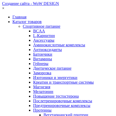
Создание сайта - WoW DESIGN
×
Главная
Каталог товаров
Спортивное питание
BCAA
L-Карнитин
Аксессуары
Аминокислотные комплексы
Антиоксиданты
Батончики
Витамины
Гейнеры
Диетическое питание
Заморозка
Изотоники и энергетики
Креатин и транспортные системы
Магнезия
Мелатонин
Повышение тестостерона
Послетренировочные комплексы
Предтренировочные комплексы
Протеины
Вегетарианский протеин