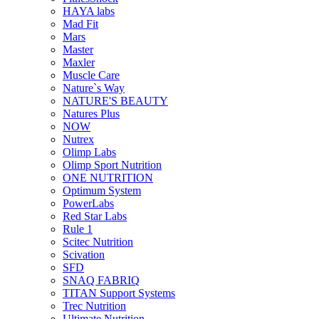
HAYA labs
Mad Fit
Mars
Master
Maxler
Muscle Care
Nature`s Way
NATURE'S BEAUTY
Natures Plus
NOW
Nutrex
Olimp Labs
Olimp Sport Nutrition
ONE NUTRITION
Optimum System
PowerLabs
Red Star Labs
Rule 1
Scitec Nutrition
Scivation
SFD
SNAQ FABRIQ
TITAN Support Systems
Trec Nutrition
Ultimate Nutrition