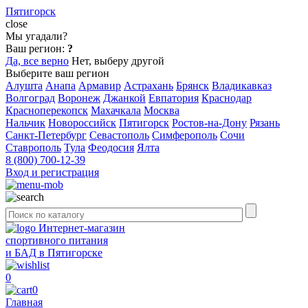
Пятигорск
close
Мы угадали?
Ваш регион:
?
Да, все верно
Нет, выберу другой
Выберите ваш регион
Алушта
Анапа
Армавир
Астрахань
Брянск
Владикавказ
Волгоград
Воронеж
Джанкой
Евпатория
Краснодар
Красноперекопск
Махачкала
Москва
Нальчик
Новороссийск
Пятигорск
Ростов-на-Дону
Рязань
Санкт-Петербург
Севастополь
Симферополь
Сочи
Ставрополь
Тула
Феодосия
Ялта
8 (800) 700-12-39
Вход и регистрация
Интернет-магазин
спортивного питания
и БАД в Пятигорске
0
0
Главная