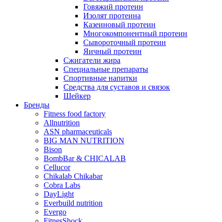
Говяжий протеин
Изолят протеина
Казеиновый протеин
Многокомпонентный протеин
Сывороточный протеин
Яичный протеин
Сжигатели жира
Специальные препараты
Спортивные напитки
Средства для суставов и связок
Шейкер
Бренды
Fitness food factory
Allnutrition
ASN pharmaceuticals
BIG MAN NUTRITION
Bison
BombBar & CHICALAB
Cellucor
Chikalab Chikabar
Cobra Labs
DayLight
Everbuild nutrition
Evergo
FitnesShock