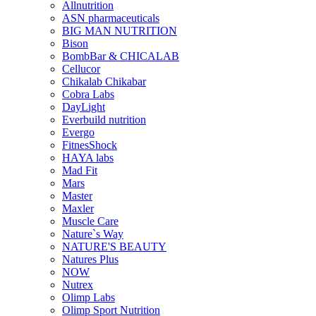
Allnutrition
ASN pharmaceuticals
BIG MAN NUTRITION
Bison
BombBar & CHICALAB
Cellucor
Chikalab Chikabar
Cobra Labs
DayLight
Everbuild nutrition
Evergo
FitnesShock
HAYA labs
Mad Fit
Mars
Master
Maxler
Muscle Care
Nature`s Way
NATURE'S BEAUTY
Natures Plus
NOW
Nutrex
Olimp Labs
Olimp Sport Nutrition