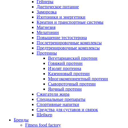
Гейнеры
Диетическое питание
Заморозка
Изотоники и энергетики
Креатин и транспортные системы
Магнезия
Мелатонин
Повышение тестостерона
Послетренировочные комплексы
Предтренировочные комплексы
Протеины
Вегетарианский протеин
Говяжий протеин
Изолят протеина
Казеиновый протеин
Многокомпонентный протеин
Сывороточный протеин
Яичный протеин
Сжигатели жира
Специальные препараты
Спортивные напитки
Средства для суставов и связок
Шейкер
Бренды
Fitness food factory