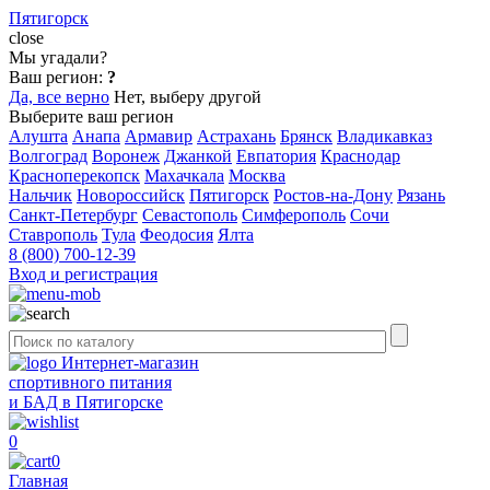
Пятигорск
close
Мы угадали?
Ваш регион:
?
Да, все верно
Нет, выберу другой
Выберите ваш регион
Алушта
Анапа
Армавир
Астрахань
Брянск
Владикавказ
Волгоград
Воронеж
Джанкой
Евпатория
Краснодар
Красноперекопск
Махачкала
Москва
Нальчик
Новороссийск
Пятигорск
Ростов-на-Дону
Рязань
Санкт-Петербург
Севастополь
Симферополь
Сочи
Ставрополь
Тула
Феодосия
Ялта
8 (800) 700-12-39
Вход и регистрация
Интернет-магазин
спортивного питания
и БАД в Пятигорске
0
0
Главная