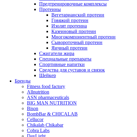
Предтренировочные комплексы
Протеины
Вегетарианский протеин
Говяжий протеин
Изолят протеина
Казеиновый протеин
Многокомпонентный протеин
Сывороточный протеин
Яичный протеин
Сжигатели жира
Специальные препараты
Спортивные напитки
Средства для суставов и связок
Шейкер
Бренды
Fitness food factory
Allnutrition
ASN pharmaceuticals
BIG MAN NUTRITION
Bison
BombBar & CHICALAB
Cellucor
Chikalab Chikabar
Cobra Labs
DayLight