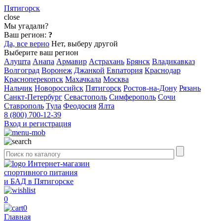
Пятигорск
close
Мы угадали?
Ваш регион:
?
Да, все верно
Нет, выберу другой
Выберите ваш регион
Алушта
Анапа
Армавир
Астрахань
Брянск
Владикавказ
Волгоград
Воронеж
Джанкой
Евпатория
Краснодар
Красноперекопск
Махачкала
Москва
Нальчик
Новороссийск
Пятигорск
Ростов-на-Дону
Рязань
Санкт-Петербург
Севастополь
Симферополь
Сочи
Ставрополь
Тула
Феодосия
Ялта
8 (800) 700-12-39
Вход и регистрация
Интернет-магазин
спортивного питания
и БАД в Пятигорске
0
0
Главная