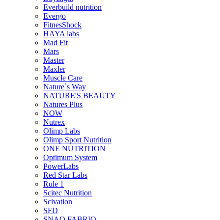
Everbuild nutrition
Evergo
FitnesShock
HAYA labs
Mad Fit
Mars
Master
Maxler
Muscle Care
Nature`s Way
NATURE'S BEAUTY
Natures Plus
NOW
Nutrex
Olimp Labs
Olimp Sport Nutrition
ONE NUTRITION
Optimum System
PowerLabs
Red Star Labs
Rule 1
Scitec Nutrition
Scivation
SFD
SNAQ FABRIQ