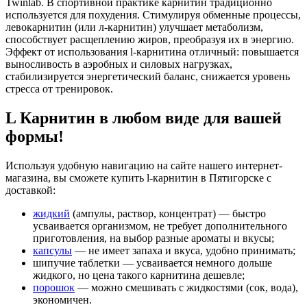
Twinlab. В спортивной практике карнитин традиционно
используется для похудения. Стимулируя обменные процессы,
левокарнитин (или л-карнитин) улучшает метаболизм,
способствует расщеплению жиров, преобразуя их в энергию.
Эффект от использования l-карнитина отличный: повышается
выносливость в аэробных и силовых нагрузках,
стабилизируется энергетический баланс, снижается уровень
стресса от тренировок.
L Карнитин в любом виде для вашей
формы!
Используя удобную навигацию на сайте нашего интернет-
магазина, вы сможете купить l-карнитин в Пятигорске с
доставкой:
жидкий
(ампулы, раствор, концентрат) — быстро
усваивается организмом, не требует дополнительного
приготовления, на выбор разные ароматы и вкусы;
капсулы
— не имеет запаха и вкуса, удобно принимать;
шипучие таблетки — усваивается немного дольше
жидкого, но цена такого карнитина дешевле;
порошок
— можно смешивать с жидкостями (сок, вода),
экономичен.