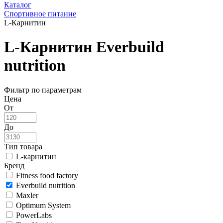
Каталог
Спортивное питание
L-Карнитин
L-Карнитин Everbuild
nutrition
Фильтр по параметрам
Цена
От
До
Тип товара
L-карнитин
Бренд
Fitness food factory
Everbuild nutrition
Maxler
Optimum System
PowerLabs