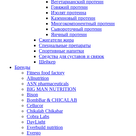
Вегетарианский протеин
Говяжий протеин
Изолят протеина
Казеиновый протеин
Многокомпонентный протеин
Сывороточный протеин
Яичный протеин
Сжигатели жира
Специальные препараты
Спортивные напитки
Средства для суставов и связок
Шейкер
Бренды
Fitness food factory
Allnutrition
ASN pharmaceuticals
BIG MAN NUTRITION
Bison
BombBar & CHICALAB
Cellucor
Chikalab Chikabar
Cobra Labs
DayLight
Everbuild nutrition
Evergo