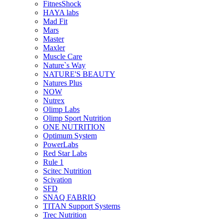
FitnesShock
HAYA labs
Mad Fit
Mars
Master
Maxler
Muscle Care
Nature`s Way
NATURE'S BEAUTY
Natures Plus
NOW
Nutrex
Olimp Labs
Olimp Sport Nutrition
ONE NUTRITION
Optimum System
PowerLabs
Red Star Labs
Rule 1
Scitec Nutrition
Scivation
SFD
SNAQ FABRIQ
TITAN Support Systems
Trec Nutrition