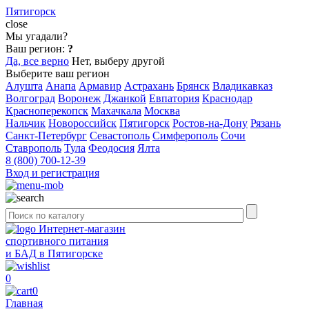
Пятигорск
close
Мы угадали?
Ваш регион:
?
Да, все верно
Нет, выберу другой
Выберите ваш регион
Алушта
Анапа
Армавир
Астрахань
Брянск
Владикавказ
Волгоград
Воронеж
Джанкой
Евпатория
Краснодар
Красноперекопск
Махачкала
Москва
Нальчик
Новороссийск
Пятигорск
Ростов-на-Дону
Рязань
Санкт-Петербург
Севастополь
Симферополь
Сочи
Ставрополь
Тула
Феодосия
Ялта
8 (800) 700-12-39
Вход и регистрация
Интернет-магазин
спортивного питания
и БАД в Пятигорске
0
0
Главная