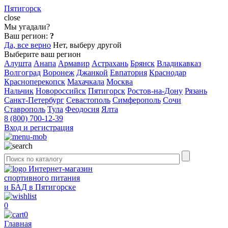
Пятигорск
close
Мы угадали?
Ваш регион:
?
Да, все верно
Нет, выберу другой
Выберите ваш регион
Алушта
Анапа
Армавир
Астрахань
Брянск
Владикавказ
Волгоград
Воронеж
Джанкой
Евпатория
Краснодар
Красноперекопск
Махачкала
Москва
Нальчик
Новороссийск
Пятигорск
Ростов-на-Дону
Рязань
Санкт-Петербург
Севастополь
Симферополь
Сочи
Ставрополь
Тула
Феодосия
Ялта
8 (800) 700-12-39
Вход и регистрация
Интернет-магазин
спортивного питания
и БАД в Пятигорске
0
0
Главная