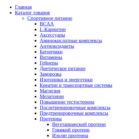
Главная
Каталог товаров
Спортивное питание
BCAA
L-Карнитин
Аксессуары
Аминокислотные комплексы
Антиоксиданты
Батончики
Витамины
Гейнеры
Диетическое питание
Заморозка
Изотоники и энергетики
Креатин и транспортные системы
Магнезия
Мелатонин
Повышение тестостерона
Послетренировочные комплексы
Предтренировочные комплексы
Протеины
Вегетарианский протеин
Говяжий протеин
Изолят протеина