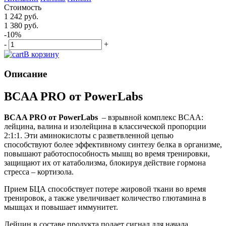
Стоимость
1 242 руб.
1 380 руб.
-10%
-
+
В корзину
Описание
BCAA PRO от PowerLabs
BCAA PRO от PowerLabs
– взрывной комплекс BCAA:
лейцина, валина и изолейцина в классической пропорции
2:1:1. Эти аминокислоты с разветвленной цепью
способствуют более эффективному синтезу белка в организме,
повышают работоспособность мышц во время тренировки,
защищают их от катаболизма, блокируя действие гормона
стресса – кортизола.
Прием БЦА способствует потере жировой ткани во время
тренировок, а также увеличивает количество глютамина в
мышцах и повышает иммунитет.
Лейцин в составе продукта подает сигнал для начала