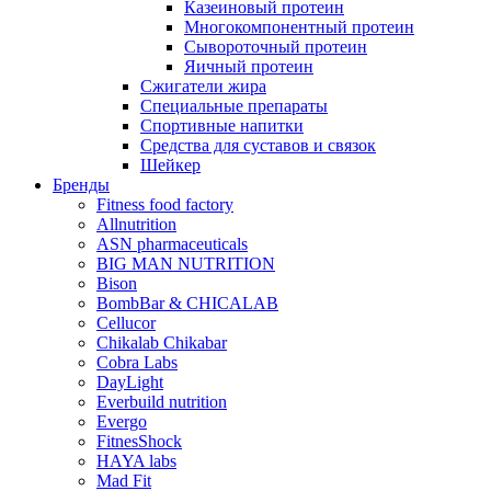
Казеиновый протеин
Многокомпонентный протеин
Сывороточный протеин
Яичный протеин
Сжигатели жира
Специальные препараты
Спортивные напитки
Средства для суставов и связок
Шейкер
Бренды
Fitness food factory
Allnutrition
ASN pharmaceuticals
BIG MAN NUTRITION
Bison
BombBar & CHICALAB
Cellucor
Chikalab Chikabar
Cobra Labs
DayLight
Everbuild nutrition
Evergo
FitnesShock
HAYA labs
Mad Fit