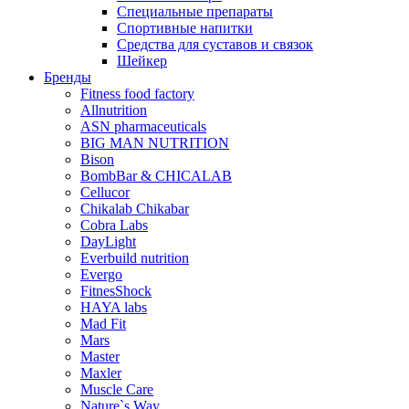
Специальные препараты
Спортивные напитки
Средства для суставов и связок
Шейкер
Бренды
Fitness food factory
Allnutrition
ASN pharmaceuticals
BIG MAN NUTRITION
Bison
BombBar & CHICALAB
Cellucor
Chikalab Chikabar
Cobra Labs
DayLight
Everbuild nutrition
Evergo
FitnesShock
HAYA labs
Mad Fit
Mars
Master
Maxler
Muscle Care
Nature`s Way