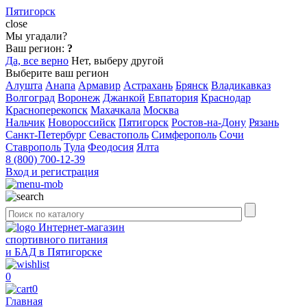
Пятигорск
close
Мы угадали?
Ваш регион:
?
Да, все верно
Нет, выберу другой
Выберите ваш регион
Алушта
Анапа
Армавир
Астрахань
Брянск
Владикавказ
Волгоград
Воронеж
Джанкой
Евпатория
Краснодар
Красноперекопск
Махачкала
Москва
Нальчик
Новороссийск
Пятигорск
Ростов-на-Дону
Рязань
Санкт-Петербург
Севастополь
Симферополь
Сочи
Ставрополь
Тула
Феодосия
Ялта
8 (800) 700-12-39
Вход и регистрация
Интернет-магазин
спортивного питания
и БАД в Пятигорске
0
0
Главная