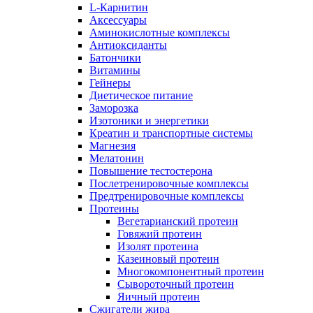
L-Карнитин
Аксессуары
Аминокислотные комплексы
Антиоксиданты
Батончики
Витамины
Гейнеры
Диетическое питание
Заморозка
Изотоники и энергетики
Креатин и транспортные системы
Магнезия
Мелатонин
Повышение тестостерона
Послетренировочные комплексы
Предтренировочные комплексы
Протеины
Вегетарианский протеин
Говяжий протеин
Изолят протеина
Казеиновый протеин
Многокомпонентный протеин
Сывороточный протеин
Яичный протеин
Сжигатели жира