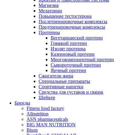
Магнезия
Мелатонин
Повышение тестостерона
Послетренировочные комплексы
Предтренировочные комплексы
Протеины
Вегетарианский протеин
Говяжий протеин
Изолят протеина
Казеиновый протеин
Многокомпонентный протеин
Сывороточный протеин
Яичный протеин
Сжигатели жира
Специальные препараты
Спортивные напитки
Средства для суставов и связок
Шейкер
Бренды
Fitness food factory
Allnutrition
ASN pharmaceuticals
BIG MAN NUTRITION
Bison