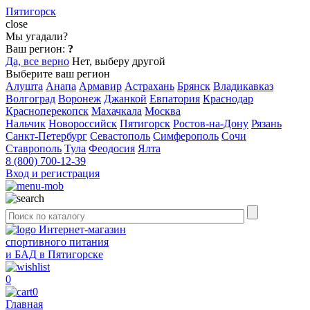
Пятигорск
close
Мы угадали?
Ваш регион:
?
Да, все верно
Нет, выберу другой
Выберите ваш регион
Алушта
Анапа
Армавир
Астрахань
Брянск
Владикавказ
Волгоград
Воронеж
Джанкой
Евпатория
Краснодар
Красноперекопск
Махачкала
Москва
Нальчик
Новороссийск
Пятигорск
Ростов-на-Дону
Рязань
Санкт-Петербург
Севастополь
Симферополь
Сочи
Ставрополь
Тула
Феодосия
Ялта
8 (800) 700-12-39
Вход и регистрация
Интернет-магазин
спортивного питания
и БАД в Пятигорске
0
0
Главная