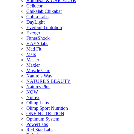
BombBar & CHICALAB
Cellucor
Chikalab Chikabar
Cobra Labs
DayLight
Everbuild nutrition
Evergo
FitnesShock
HAYA labs
Mad Fit
Mars
Master
Maxler
Muscle Care
Nature`s Way
NATURE'S BEAUTY
Natures Plus
NOW
Nutrex
Olimp Labs
Olimp Sport Nutrition
ONE NUTRITION
Optimum System
PowerLabs
Red Star Labs