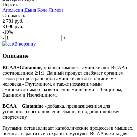
Персик
Апельсин
Дыня
Кола
Лимон
Стоимость
2 781 руб.
3 090 руб.
-10%
-
+
В корзину
Описание
BCAA+Glutamine,
полный комплект аминокислот BCAA с
соотношением 2:1:1. Данный продукт снабжает организм
самой распространенной аминокислотой в организме
человека - Глутамином, а также незаменимыми
аминокислотами с разветвленными цепями – Лейцином,
Валином и Изолейцином.
BCAA + Glutamine
- добавка, предназначенная для
усиленного восстановления мышц, и подойдет любому
спортсмену.
Глутамин останавливает катаболические процессы в мышцах,
помогая нарастить и сохранить мускулы. BCAA важны для