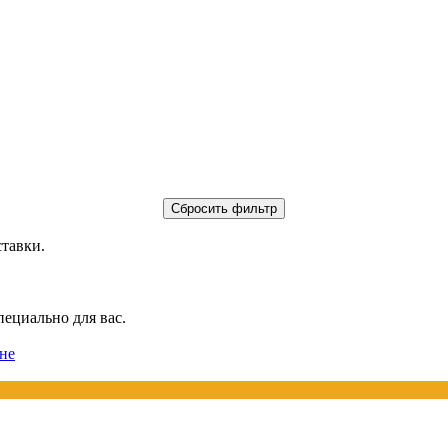
ставки.
пециально для вас.
не