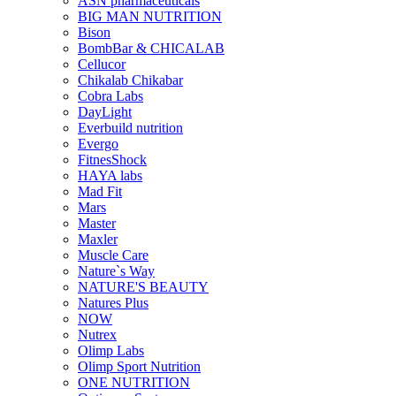
ASN pharmaceuticals
BIG MAN NUTRITION
Bison
BombBar & CHICALAB
Cellucor
Chikalab Chikabar
Cobra Labs
DayLight
Everbuild nutrition
Evergo
FitnesShock
HAYA labs
Mad Fit
Mars
Master
Maxler
Muscle Care
Nature`s Way
NATURE'S BEAUTY
Natures Plus
NOW
Nutrex
Olimp Labs
Olimp Sport Nutrition
ONE NUTRITION