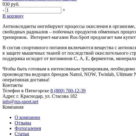
930 руб.
-
+
В корзину
Антиоксиданты ингибируют процессы окисления в организме, 
свободных радикалов – побочных продуктов обменных процесс
тренировок. Интернет-магазин Rus-Sport предлагает вам купи
В состав спортивного питания включаются вещества с антиокс
в защите мышечных тканей от последствий окислительного стре
поддержка исходит от витаминов С, А, Е, ферментов, минералов:
Чтобы быть готовым к интенсивным тренировкам, необходимо з
производства ведущих брендов Natrol, NOW, Twinlab, Ultimate Nu
оперативная доставка!
Контакты
Телефон в Пятигорске
8 (800) 700-12-39
Адрес
г. Краснодар, ул. Стасова 182
info@rus-sport.net
Компания
О компании
Отзывы
Фотогалерея
Статьи