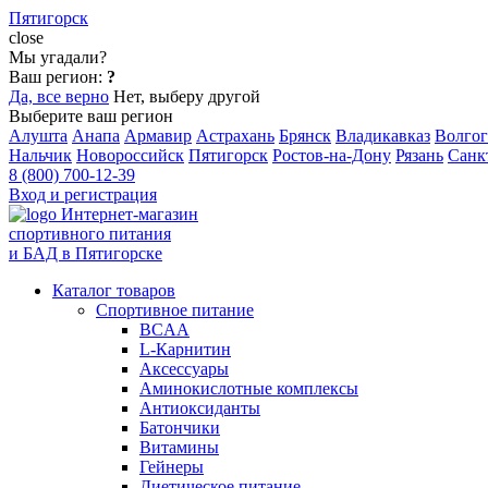
Пятигорск
close
Мы угадали?
Ваш регион:
?
Да, все верно
Нет, выберу другой
Выберите ваш регион
Алушта
Анапа
Армавир
Астрахань
Брянск
Владикавказ
Волгог
Нальчик
Новороссийск
Пятигорск
Ростов-на-Дону
Рязань
Санк
8 (800) 700-12-39
Вход и регистрация
Интернет-магазин
спортивного питания
и БАД в Пятигорске
Каталог товаров
Спортивное питание
BCAA
L-Карнитин
Аксессуары
Аминокислотные комплексы
Антиоксиданты
Батончики
Витамины
Гейнеры
Диетическое питание