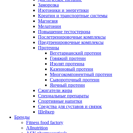
Заморозка
Изотоники и энергетики
Креатин и транспортные системы
Магнезия
Мелатонин
Повышение тестостерона
Послетренировочные комплексы
Предтренировочные комплексы
Протеины
Вегетарианский протеин
Говяжий протеин
Изолят протеина
Казеиновый протеин
Многокомпонентный протеин
Сывороточный протеин
Яичный протеин
Сжигатели жира
Специальные препараты
Спортивные напитки
Средства для суставов и связок
Шейкер
Бренды
Fitness food factory
Allnutrition