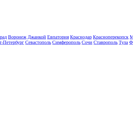
рад
Воронеж
Джанкой
Евпатория
Краснодар
Красноперекопск
М
т-Петербург
Севастополь
Симферополь
Сочи
Ставрополь
Тула
Ф