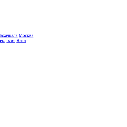
ахачкала
Москва
еодосия
Ялта