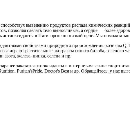
способствуя выведению продуктов распада химических реакций.
ов, позволяя сделать тело выносливым, а сердце — более здор
ть антиоксиданты в Пятигорске по низкой цене. Мы поможем защ
идантными свойствами природного происхождения: коэнзим Q-10
сса играют растительные экстракты гинкго билоба, зеленого ча
 азота, железа, цинка, селена и пр.
аранее заказать антиоксиданты в интернет-магазине спортпита
trition, Puritan'sPride, Doctor's Best и др. Обращайтесь, у нас 