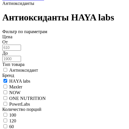
Антиоксиданты
Антиоксиданты HAYA labs
Фильтр по параметрам
Цена
От
До
Тип товара
Антиоксидант
Бренд
HAYA labs
Maxler
NOW
ONE NUTRITION
PowerLabs
Количество порций
100
120
60