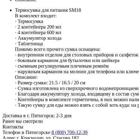
Термосумка для питания SM18
В комплект входит:
· Термосумка
· 2 контейнера 200 мл
· 4 контейнера 600 мл
· Аккумулятор холода
· Таблетница
Помимо всего прочего сумка оснащена:
· внутренним отделом для столовых приборов и салфеток
· боковым карманом для бутылочки или шейкера
· съемным регулируемым плечевым ремнём
· наружным карманом на молнии для телефона или ключе
Описание:
· Размер сумки: 21.5 / 16.5 / 20 см
· Сумка изготовлена из сверхпрочного водонепроницаемо
· Благодаря аккумулятору холода, входящему в состав сум
· Контейнеры в комплекте герметичны, в них можно нал
· Такую сумку для еды можно взять с собой хоть куда: на 
Доставка в г. Пятигорск: 2-3 дня
Ранее вы смотрели
Контакты
Телефон в Пятигорске
8 (800) 700-12-39
Адрес
г. Краснодар, ул. Стасова 182