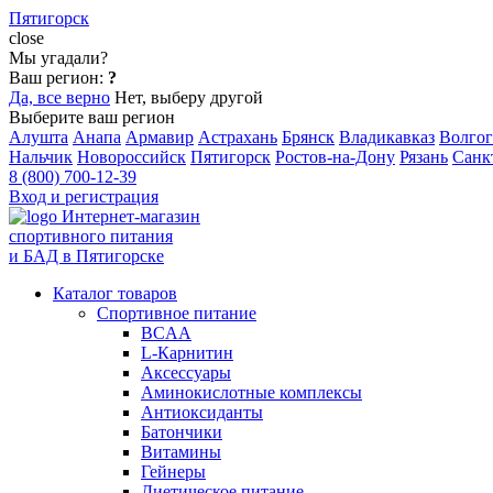
Пятигорск
close
Мы угадали?
Ваш регион:
?
Да, все верно
Нет, выберу другой
Выберите ваш регион
Алушта
Анапа
Армавир
Астрахань
Брянск
Владикавказ
Волгог
Нальчик
Новороссийск
Пятигорск
Ростов-на-Дону
Рязань
Санк
8 (800) 700-12-39
Вход и регистрация
Интернет-магазин
спортивного питания
и БАД в Пятигорске
Каталог товаров
Спортивное питание
BCAA
L-Карнитин
Аксессуары
Аминокислотные комплексы
Антиоксиданты
Батончики
Витамины
Гейнеры
Диетическое питание