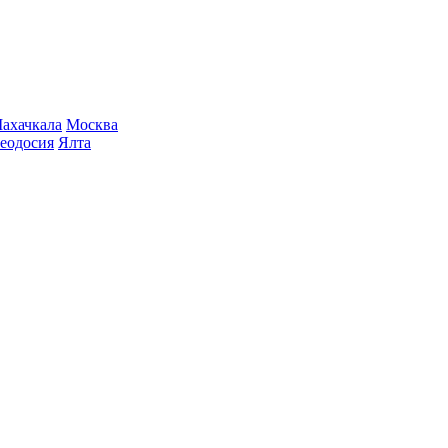
ахачкала
Москва
еодосия
Ялта