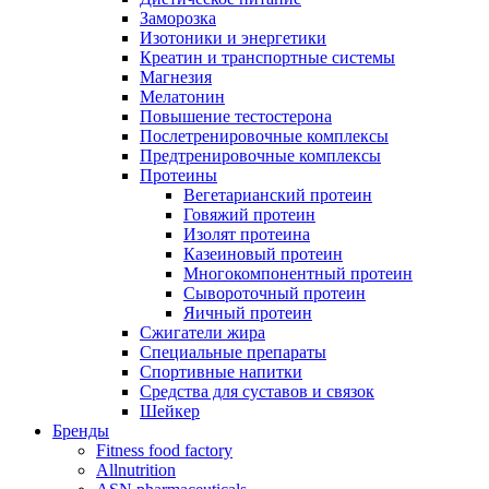
Заморозка
Изотоники и энергетики
Креатин и транспортные системы
Магнезия
Мелатонин
Повышение тестостерона
Послетренировочные комплексы
Предтренировочные комплексы
Протеины
Вегетарианский протеин
Говяжий протеин
Изолят протеина
Казеиновый протеин
Многокомпонентный протеин
Сывороточный протеин
Яичный протеин
Сжигатели жира
Специальные препараты
Спортивные напитки
Средства для суставов и связок
Шейкер
Бренды
Fitness food factory
Allnutrition