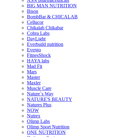
ASN pharmaceuticals
BIG MAN NUTRITION
Bison
BombBar & CHICALAB
Cellucor
Chikalab Chikabar
Cobra Labs
DayLight
Everbuild nutrition
Evergo
FitnesShock
HAYA labs
Mad Fit
Mars
Master
Maxler
Muscle Care
Nature`s Way
NATURE'S BEAUTY
Natures Plus
NOW
Nutrex
Olimp Labs
Olimp Sport Nutrition
ONE NUTRITION