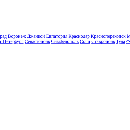
рад
Воронеж
Джанкой
Евпатория
Краснодар
Красноперекопск
М
т-Петербург
Севастополь
Симферополь
Сочи
Ставрополь
Тула
Ф